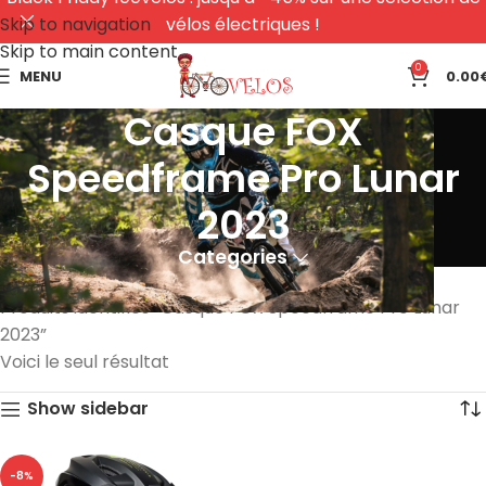
Skip to navigation
vélos électriques !
Skip to main content
0
MENU
0.00
Casque FOX
Speedframe Pro Lunar
2023
Categories
Accueil
Produits identifiés “Casque FOX Speedframe Pro Lunar
2023”
Voici le seul résultat
Show sidebar
-8%