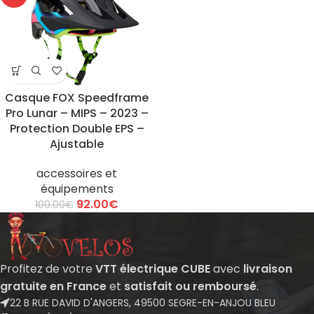
Casque FOX Speedframe
Pro Lunar – MIPS – 2023 –
Protection Double EPS –
Ajustable
accessoires et
équipements
92.00
€
100.00
€
Profitez de votre
VTT électrique CUBE
avec
livraison
gratuite en France
et
satisfait ou remboursé
.
22 B RUE DAVID D'ANGERS, 49500 SEGRE-EN-ANJOU BLEU