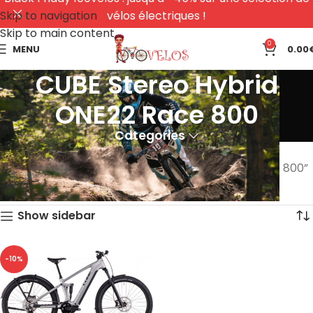
Skip to navigation
vélos électriques !
Skip to main content
0
MENU
0.00
CUBE Stereo Hybrid
ONE22 Race 800
Categories
Accueil
Produits identifiés “CUBE Stereo Hybrid ONE22 Race 800”
Voici le seul résultat
Show sidebar
-10%