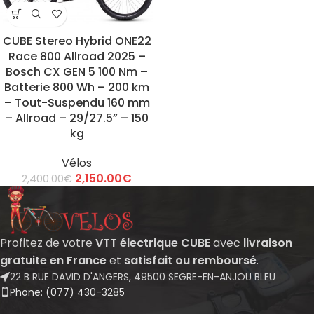
CUBE Stereo Hybrid ONE22
Race 800 Allroad 2025 –
Bosch CX GEN 5 100 Nm –
Batterie 800 Wh – 200 km
– Tout-Suspendu 160 mm
– Allroad – 29/27.5” – 150
kg
Vélos
2,150.00
€
2,400.00
€
Profitez de votre
VTT électrique CUBE
avec
livraison
gratuite en France
et
satisfait ou remboursé
.
22 B RUE DAVID D'ANGERS, 49500 SEGRE-EN-ANJOU BLEU
Phone: (077) 430-3285