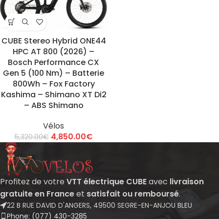
CUBE Stereo Hybrid ONE44
HPC AT 800 (2026) –
Bosch Performance CX
Gen 5 (100 Nm) – Batterie
800Wh – Fox Factory
Kashima – Shimano XT Di2
– ABS Shimano
Vélos
4,850.00
€
5,320.00
€
Profitez de votre
VTT électrique CUBE
avec
livraison
gratuite en France
et
satisfait ou remboursé
.
22 B RUE DAVID D'ANGERS, 49500 SEGRE-EN-ANJOU BLEU
Phone: (077) 430-3285