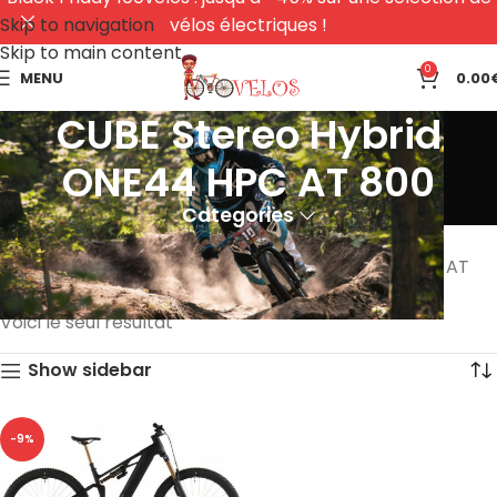
Skip to navigation
vélos électriques !
Skip to main content
0
MENU
0.00
CUBE Stereo Hybrid
ONE44 HPC AT 800
Categories
Accueil
Produits identifiés “CUBE Stereo Hybrid ONE44 HPC AT
800”
Voici le seul résultat
Show sidebar
-9%