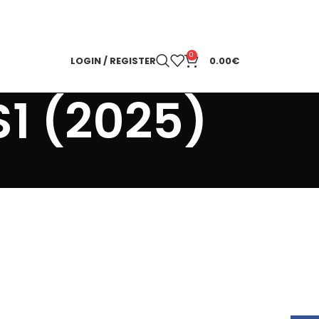
0
LOGIN / REGISTER
0.00
€
1 (2025)