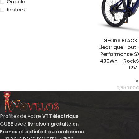
On sale
In stock
G-One BLACK 
Électrique Tou
Performance SX
400Wh – RockS
12V
V
2,850.00
Profitez de votre
VTT électrique
CUBE
avec
livraison gratuite en
France
et
satisfait ou remboursé
.
22 B RUE DAVID D'ANGERS, 49500