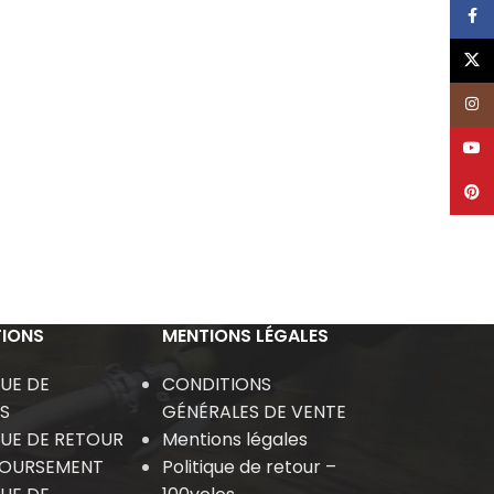
Face
X
Inst
YouT
Pinte
IONS
MENTIONS LÉGALES
QUE DE
CONDITIONS
S
GÉNÉRALES DE VENTE
QUE DE RETOUR
Mentions légales
BOURSEMENT
Politique de retour –