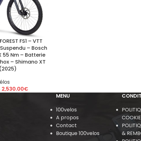
FOREST FS1 – VTT
t-Suspendu – Bosch
 55 Nm – Batterie
hox – Shimano XT
 (2025)
élos
2,530.00
€
€
MENU
CONDIT
100velos
POLITI
A propos
COOKIE
Contact
POLITI
Boutique 100velos
& REM