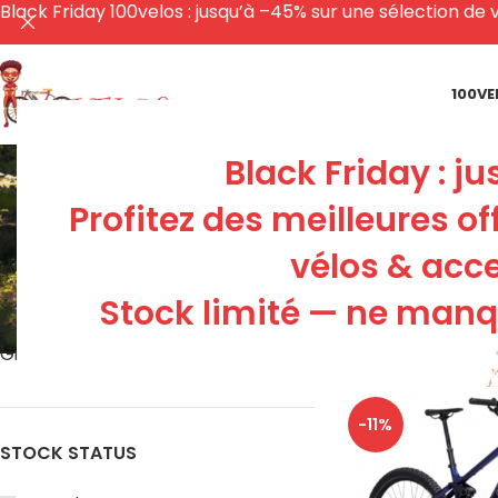
Black Friday 100velos : jusqu’à –45% sur une sélection de v
100VE
G-One BLA
Black Friday : j
Profitez des meilleures of
ACCESSO
vélos & acce
11 Produ
Stock limité — ne manqu
FILTER BY BRAND
Accueil
Produits
Show
9
12
Gitane
1
-11%
STOCK STATUS