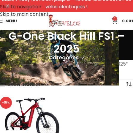
Skip to navigation
vélos électriques !
Skip to main content
0
MENU
0.00
G-One Black Hill FS1 –
2025
Categories
Accueil
Produits identifiés “G-One Black Hill FS1 – 2025”
Voici le seul résultat
Show sidebar
-15%