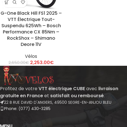
G-One Black Hill FS1 2025 –
VTT Électrique Tout-
Suspendu 625Wh – Bosch
Performance CX 85Nm –
RockShox – Shimano
Deore 11V
Vélos
2,253.00
€
2,650.00
€
Profitez de votre
VTT électrique CUBE
avec
livraison
gratuite en France
et
satisfait ou remboursé
.
22 B RUE DAVID D'ANGERS, 49500 SEGRE-EN-ANJOU BLEU
Phone: (077) 430-3285
MENU