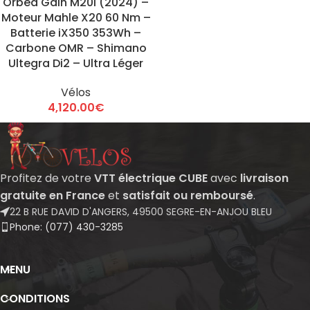
Orbea Gain M20i (2024) –
Moteur Mahle X20 60 Nm –
Batterie iX350 353Wh –
Carbone OMR – Shimano
Ultegra Di2 – Ultra Léger
Vélos
4,120.00
€
Profitez de votre
VTT électrique CUBE
avec
livraison
gratuite en France
et
satisfait ou remboursé
.
22 B RUE DAVID D'ANGERS, 49500 SEGRE-EN-ANJOU BLEU
Phone: (077) 430-3285
MENU
CONDITIONS