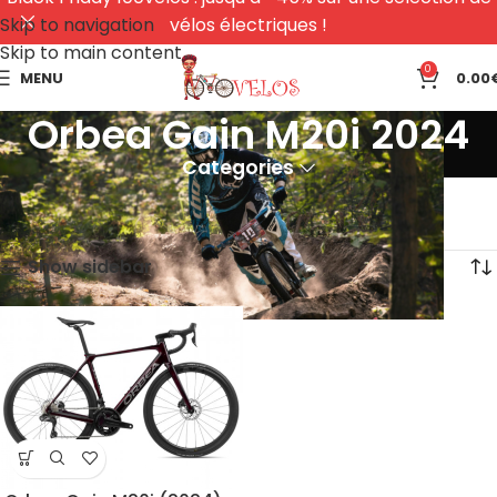
Skip to navigation
vélos électriques !
Skip to main content
0
MENU
0.00
Orbea Gain M20i 2024
Categories
Accueil
Produits identifiés “Orbea Gain M20i 2024”
Voici le seul résultat
Show sidebar