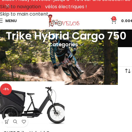
Skip to navigation
vélos électriques !
Skip to main content
0
MENU
0.00
Trike Hybrid Cargo 750
Categories
Accueil
Produits identifiés “Trike Hybrid Cargo 750”
Voici le seul résultat
Show sidebar
-8%