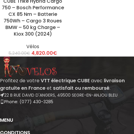
CUBE Trike Hybrid Cargo
750 – Bosch Performance
CX 85 Nm – Batterie
750Wh – Cargo 3 Roues
BMW – 50 kg Charge –
Kiox 300 (2024)
Vélos
4,820.00
€
5,240.00
€
Profitez de votre
VTT électrique CUBE
avec
livraison
gratuite en France
et
satisfait ou remboursé
.
22 B RUE DAVID D'ANGERS, 49500 SEGRE-EN-ANJOU BLEU
Phone: (077) 430-3285
MENU
CONDITIONS