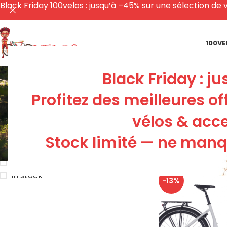
Black Friday 100velos : jusqu’à –45% sur une sélection de v
100VE
R
Black Friday : j
Profitez des meilleures of
ACCESSO
vélos & acce
11 Produ
Stock limité — ne manqu
STOCK STATUS
Accueil
ROCKMA
On sale
In stock
-13%