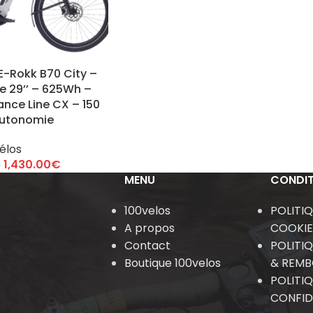
E-Rokk B70 City –
ue 29’’ – 625Wh –
nce Line CX – 150
autonomie
élos
1,430.00
€
€
MENU
CONDIT
100velos
POLITI
A propos
COOKIE
Contact
POLITI
Boutique 100velos
& REM
POLITI
CONFID