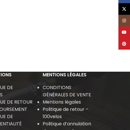
X
Inst
YouT
Pinte
IONS
MENTIONS LÉGALES
QUE DE
CONDITIONS
S
GÉNÉRALES DE VENTE
QUE DE RETOUR
Mentions légales
BOURSEMENT
Politique de retour –
QUE DE
100velos
ENTIALITÉ
Politique d’annulation