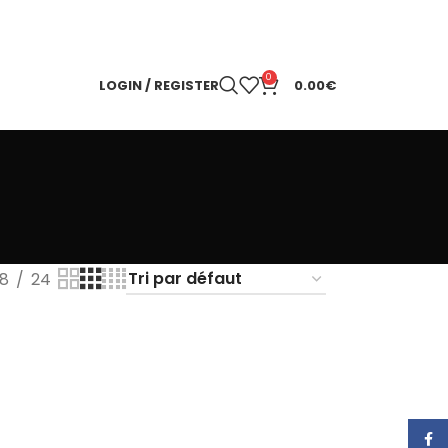
0
LOGIN / REGISTER
0.00
€
18
24
Face