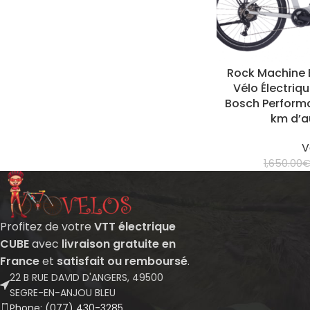
Rock Machine 
Vélo Électriq
Bosch Performa
km d’
V
1,650.00
Profitez de votre
VTT électrique
CUBE
avec
livraison gratuite en
France
et
satisfait ou remboursé
.
22 B RUE DAVID D'ANGERS, 49500
SEGRE-EN-ANJOU BLEU
Phone: (077) 430-3285