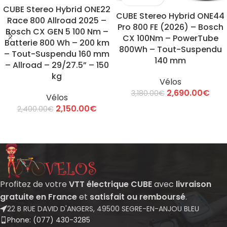
CUBE Stereo Hybrid ONE22
CUBE Stereo Hybrid ONE44
Race 800 Allroad 2025 –
Pro 800 FE (2026) – Bosch
Bosch CX GEN 5 100 Nm –
CX 100Nm – PowerTube
Batterie 800 Wh – 200 km
800Wh – Tout-Suspendu
– Tout-Suspendu 160 mm
140 mm
– Allroad – 29/27.5” – 150
kg
Vélos
2,690.00
€
3,180.00
€
Vélos
2,150.00
€
2,400.00
€
Profitez de votre
VTT électrique CUBE
avec
livraison
gratuite en France
et
satisfait ou remboursé
.
22 B RUE DAVID D'ANGERS, 49500 SEGRE-EN-ANJOU BLEU
Phone: (077) 430-3285