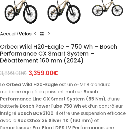
Accueil
Vélos
Orbea Wild H20-Eagle – 750 Wh – Bosch
Performance CX Smart System –
Débattement 160 mm (2024)
3,359.00
€
3,899.00
€
Le
Orbea Wild H20-Eagle
est un e-MTB d’enduro
moderne équipé du puissant moteur
Bosch
Performance Line CX Smart System (85 Nm)
, d’une
batterie
Bosch PowerTube 750 Wh
et d’un contrôleur
intégré
Bosch BCR3100
. Il offre une suspension efficace
avec la
RockShox 35 Silver TK (160 mm)
et
l’
amortisseur Fox Float DPS LV Performance
, une